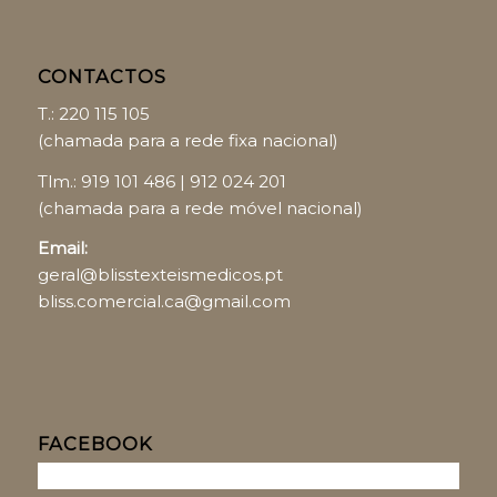
CONTACTOS
T.:
220 115 105
(chamada para a rede fixa nacional)
Tlm.:
919 101 486
|
912 024 201
(chamada para a rede móvel nacional)
Email:
geral@blisstexteismedicos.pt
bliss.comercial.ca@gmail.com
FACEBOOK