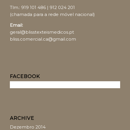
Tlm.:
919 101 486
|
912 024 201
(chamada para a rede móvel nacional)
Email:
geral@blisstexteismedicos.pt
bliss.comercial.ca@gmail.com
FACEBOOK
ARCHIVE
Dezembro 2014